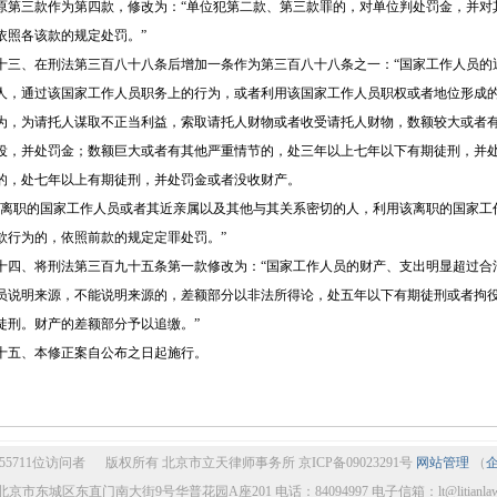
原第三款作为第四款，修改为：“单位犯第二款、第三款罪的，对单位判处罚金，并对
依照各该款的规定处罚。”
十三、在刑法第三百八十八条后增加一条作为第三百八十八条之一：“国家工作人员的
人，通过该国家工作人员职务上的行为，或者利用该国家工作人员职权或者地位形成
为，为请托人谋取不正当利益，索取请托人财物或者收受请托人财物，数额较大或者
役，并处罚金；数额巨大或者有其他严重情节的，处三年以上七年以下有期徒刑，并
的，处七年以上有期徒刑，并处罚金或者没收财产。
“离职的国家工作人员或者其近亲属以及其他与其关系密切的人，利用该离职的国家工
款行为的，依照前款的规定定罪处罚。”
十四、将刑法第三百九十五条第一款修改为：“国家工作人员的财产、支出明显超过合
员说明来源，不能说明来源的，差额部分以非法所得论，处五年以下有期徒刑或者拘
徒刑。财产的差额部分予以追缴。”
十五、本修正案自公布之日起施行。
55711位访问者 版权所有 北京市立天律师事务所 京ICP备09023291号
网站管理
（
京市东城区东直门南大街9号华普花园A座201 电话：84094997 电子信箱：lt@litianlawye