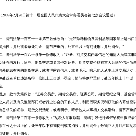
（2009年2月28日第十一届全国人民代表大会常务委员会第七次会议通过）
一、将刑法第一百五十一条第三款修改为：“走私珍稀植物及其制品等国家禁止进出口
者拘役，并处或者单处罚金；情节严重的，处五年以上有期徒刑，并处罚金。”
二、将刑法第一百八十条第一款修改为：“证券、期货交易内幕信息的知情人员或者非
及证券的发行，证券、期货交易或者其他对证券、期货交易价格有重大影响的信息尚
内幕信息有关的期货交易，或者泄露该信息，或者明示、暗示他人从事上述交易活动
并处或者单处违法所得一倍以上五倍以下罚金；情节特别严重的，处五年以上十年以
金。”
增加一款作为第四款：“证券交易所、期货交易所、证券公司、期货经纪公司、基金管
业人员以及有关监管部门或者行业协会的工作人员，利用因职务便利获取的内幕信息
信息相关的证券、期货交易活动，或者明示、暗示他人从事相关交易活动，情节严重的
三、将刑法第二百零一条修改为：“纳税人采取欺骗、隐瞒手段进行虚假纳税申报或者
额百分之十以上的，处三年以下有期徒刑或者拘役，并处罚金；数额巨大并且占应纳
期徒刑，并处罚金。