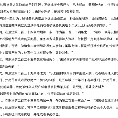
“扣缴义务人采取前款所列手段，不缴或者少缴已扣、已收税款，数额较大的，依照前
“对多次实施前两款行为，未经处理的，按照累计数额计算。
“有第一款行为，经税务机关依法下达追缴通知后，补缴应纳税款，缴纳滞纳金，已受
内因逃避缴纳税款受过刑事处罚或者被税务机关给予二次以上行政处罚的除外。”
四、在刑法第二百二十四条后增加一条，作为第二百二十四条之一：“组织、领导以推
者以缴纳费用或者购买商品、服务等方式获得加入资格，并按照一定顺序组成层级，
利依据，引诱、胁迫参加者继续发展他人参加，骗取财物，扰乱经济社会秩序的传销
金；情节严重的，处五年以上有期徒刑，并处罚金。”
五、将刑法第二百二十五条第三项修改为：“未经国家有关主管部门批准非法经营证券
结算业务的；”
六、将刑法第二百三十九条修改为：“以勒索财物为目的绑架他人的，或者绑架他人作
刑，并处罚金或者没收财产；情节较轻的，处五年以上十年以下有期徒刑，并处罚金
“犯前款罪，致使被绑架人死亡或者杀害被绑架人的，处死刑，并处没收财产。
“以勒索财物为目的偷盗婴幼儿的，依照前两款的规定处罚。”
七、在刑法第二百五十三条后增加一条，作为第二百五十三条之一：“国家机关或者金
员，违反国家规定，将本单位在履行职责或者提供服务过程中获得的公民个人信息，
以下有期徒刑或者拘役，并处或者单处罚金。