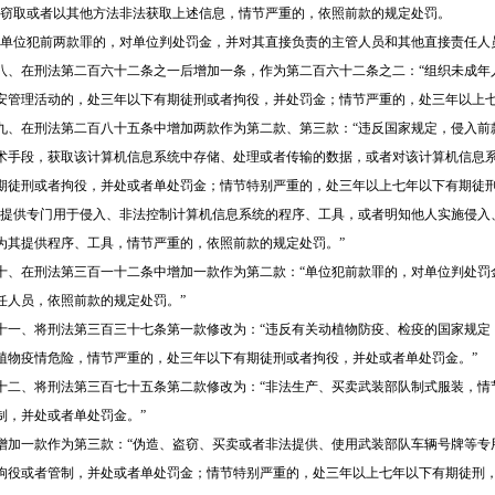
“窃取或者以其他方法非法获取上述信息，情节严重的，依照前款的规定处罚。
“单位犯前两款罪的，对单位判处罚金，并对其直接负责的主管人员和其他直接责任人
八、在刑法第二百六十二条之一后增加一条，作为第二百六十二条之二：“组织未成年
安管理活动的，处三年以下有期徒刑或者拘役，并处罚金；情节严重的，处三年以上七
九、在刑法第二百八十五条中增加两款作为第二款、第三款：“违反国家规定，侵入前
术手段，获取该计算机信息系统中存储、处理或者传输的数据，或者对该计算机信息
期徒刑或者拘役，并处或者单处罚金；情节特别严重的，处三年以上七年以下有期徒
“提供专门用于侵入、非法控制计算机信息系统的程序、工具，或者明知他人实施侵入
为其提供程序、工具，情节严重的，依照前款的规定处罚。”
十、在刑法第三百一十二条中增加一款作为第二款：“单位犯前款罪的，对单位判处罚
任人员，依照前款的规定处罚。”
十一、将刑法第三百三十七条第一款修改为：“违反有关动植物防疫、检疫的国家规定
植物疫情危险，情节严重的，处三年以下有期徒刑或者拘役，并处或者单处罚金。”
十二、将刑法第三百七十五条第二款修改为：“非法生产、买卖武装部队制式服装，情
制，并处或者单处罚金。”
增加一款作为第三款：“伪造、盗窃、买卖或者非法提供、使用武装部队车辆号牌等专
拘役或者管制，并处或者单处罚金；情节特别严重的，处三年以上七年以下有期徒刑，