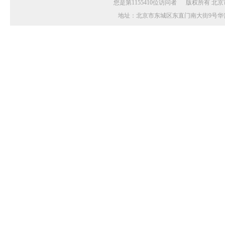
您是第1155410位访问者 版权所有 北京市
地址：北京市东城区东直门南大街9号华普花园A座20