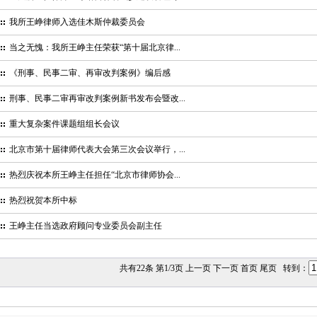
我所王峥律师入选佳木斯仲裁委员会
当之无愧：我所王峥主任荣获“第十届北京律...
《刑事、民事二审、再审改判案例》编后感
刑事、民事二审再审改判案例新书发布会暨改...
重大复杂案件课题组组长会议
北京市第十届律师代表大会第三次会议举行，...
热烈庆祝本所王峥主任担任“北京市律师协会...
热烈祝贺本所中标
王峥主任当选政府顾问专业委员会副主任
共有22条 第1/3页 上一页
下一页
首页
尾页
转到：